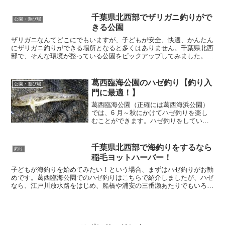
千葉県北西部でザリガニ釣りがで
公園・遊び場
きる公園
ザリガニなんてどこにでもいますが、子どもが安全、快適、かんたん
にザリガニ釣りができる場所となると多くはありません。千葉県北西
部で、そんな環境が整っている公園をピックアップしてみました。お
すすめの順に紹介し、最後にザリガニ釣りに必要な道具につ...
葛西臨海公園のハゼ釣り【釣り入
公園・遊び場
門に最適！】
葛西臨海公園（正確には葛西海浜公園）
では、6 月～秋にかけてハゼ釣りを楽し
むことができます。ハゼ釣りをしている
人は少ない印象ですが、かんたんに釣る
ことができて食べておいしい魚なので、
ぜひ挑戦してみましょう。釣りができる
千葉県北西部で海釣りをするなら
釣り
場所葛西臨海公園での釣...
稲毛ヨットハーバー！
子どもが海釣りを始めてみたい！という場合、まずはハゼ釣りがお勧
めです。葛西臨海公園でのハゼ釣りはこちらで紹介しましたが、ハゼ
なら、江戸川放水路をはじめ、船橋や浦安の三番瀬あたりでもいろい
ろなところで釣ることができます。ハゼ釣りのあと、もっと...