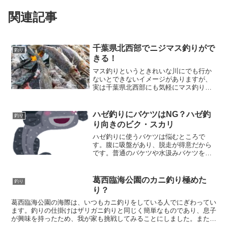
関連記事
千葉県北西部でニジマス釣りがで
釣り
きる！
マス釣りというときれいな川にでも行か
ないとできないイメージがありますが、
実は千葉県北西部にも気軽にマス釣りが
できる場所があります。それが、千葉県
柏市にある手賀沼フィッシングセンター
です（以下、公式サイト）。道具やエサ
ハゼ釣りにバケツはNG？ハゼ釣
釣り
（うどん）は全部貸しても...
り向きのビク・スカリ
ハゼ釣りに使うバケツは悩むところで
す。腹に吸盤があり、脱走が得意だから
です。普通のバケツや水汲みバケツを使
っていたら、気づくと逃げられているこ
とがあります。そのため、バケツを使う
なら、フタ付きのバケツのほうがお勧め
葛西臨海公園のカニ釣り極めた
釣り
です。(function(...
り？
葛西臨海公園の海際は、いつもカニ釣りをしている人でにぎわってい
ます。釣りの仕掛けはザリガニ釣りと同じく簡単なものであり、息子
が興味を持ったため、我が家も挑戦してみることにしました。また、
息子が「食べたい食べたい」とうるさいので、種類を調べて...