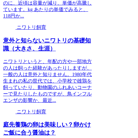
のに、近頃は容量が減り、単価が高騰し
ています。kg あたりの単価でみると、
118円か...
ニワトリ飼育
意外と知らないニワトリの基礎知
識（大きさ、生涯）
ニワトリというと、年配の方や一部地方
の人は飼った経験があったりしますが、
一般の人は意外と知りません。1980年代
生まれの私の世代では、小学校で雄鶏を
飼っていたり、動物園のふれあいコーナ
ーで見たりしたものですが、鳥インフル
エンザの影響か、最近...
ニワトリ飼育
庭先養鶏の卵は美味しい？卵かけ
ご飯に合う醤油は？