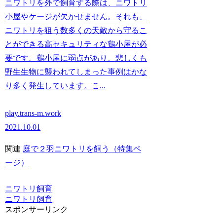
ニワトリを外で飼育する際は、ニワトリ
小屋やケージが欠かせません。それも、
ニワトリを狙う数多くの天敵から守るこ
とができる高セキュリティな鶏小屋が必
要です。鶏小屋に弱点があり、悲しくも
野生生物に襲われてしまった事例はかな
り多く発生しています。こ...
play.trans-m.work
2021.10.01
関連
庭で２羽ニワトリを飼う（特集ペ
ージ）
ニワトリ飼育
ニワトリ飼育
スポンサーリンク