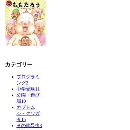
カテゴリー
プログラミ
ング
2
中学受験
11
公園・遊び
場
10
カブトム
シ・クワガ
タ
15
その他昆虫
3