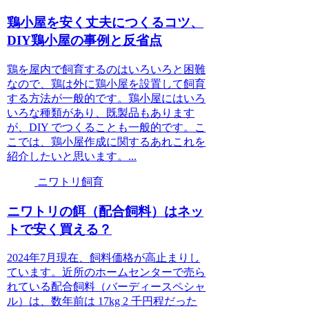
鶏小屋を安く丈夫につくるコツ、
DIY鶏小屋の事例と反省点
鶏を屋内で飼育するのはいろいろと困難
なので、鶏は外に鶏小屋を設置して飼育
する方法が一般的です。鶏小屋にはいろ
いろな種類があり、既製品もあります
が、DIY でつくることも一般的です。こ
こでは、鶏小屋作成に関するあれこれを
紹介したいと思います。...
ニワトリ飼育
ニワトリの餌（配合飼料）はネッ
トで安く買える？
2024年7月現在、飼料価格が高止まりし
ています。近所のホームセンターで売ら
れている配合飼料（バーディースペシャ
ル）は、数年前は 17kg 2 千円程だった