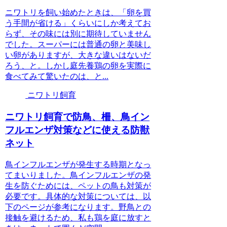
ニワトリを飼い始めたときは、「卵を買
う手間が省ける」くらいにしか考えてお
らず、その味には別に期待していません
でした。スーパーには普通の卵と美味し
い卵がありますが、大きな違いはないだ
ろう、と。しかし庭先養鶏の卵を実際に
食べてみて驚いたのは、と...
ニワトリ飼育
ニワトリ飼育で防鳥、柵、鳥イン
フルエンザ対策などに使える防獣
ネット
鳥インフルエンザが発生する時期となっ
てまいりました。鳥インフルエンザの発
生を防ぐためには、ペットの鳥も対策が
必要です。具体的な対策については、以
下のページが参考になります。野鳥との
接触を避けるため、私も鶏を庭に放すと