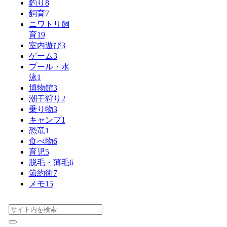
釣り
8
飼育
7
ニワトリ飼
育
19
室内遊び
3
ゲーム
3
プール・水
泳
1
博物館
3
潮干狩り
2
乗り物
3
キャンプ
1
恐竜
1
食べ物
6
育児
5
脱毛・薄毛
6
節約術
7
メモ
15