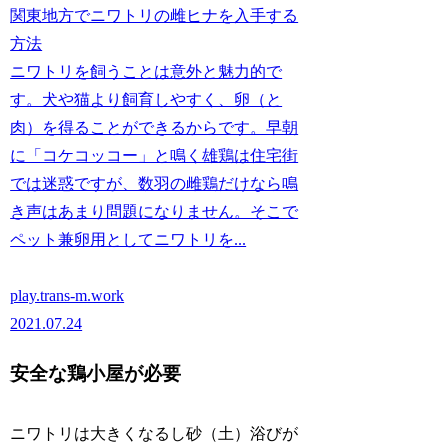
関東地方でニワトリの雌ヒナを入手する
方法
ニワトリを飼うことは意外と魅力的で
す。犬や猫より飼育しやすく、卵（と
肉）を得ることができるからです。早朝
に「コケコッコー」と鳴く雄鶏は住宅街
では迷惑ですが、数羽の雌鶏だけなら鳴
き声はあまり問題になりません。そこで
ペット兼卵用としてニワトリを...
play.trans-m.work
2021.07.24
安全な鶏小屋が必要
ニワトリは大きくなるし砂（土）浴びが