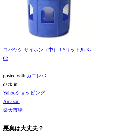
コバヤシ サイホン（中） 1.5リットル K-
62
posted with
カエレバ
dack-in
Yahooショッピング
Amazon
楽天市場
悪臭は大丈夫？