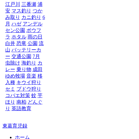
江戸川
三番瀬
浦
安
マス釣り
つか
み取り
カニ釣り
6
月
ハゼ
アンデル
セン公園
ボウフ
ラ
ホタル
雨の日
白井
恐竜
公園
流
山
バッテリーカ
ー
交通公園
7月
虫除け
海釣り
カ
レー
乗り物
成田
ゆめ牧場
音楽
移
入種
キウイ狩り
セミ
ブドウ狩り
コバエ対策
蚊
芋
ほり
南柏
どんぐ
り
英語教育
東葛育児録
ホーム