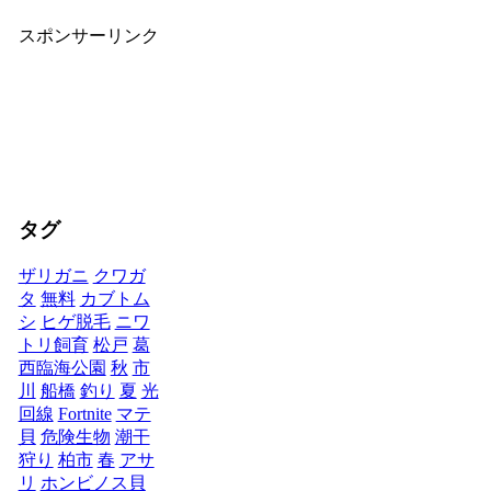
スポンサーリンク
タグ
ザリガニ
クワガ
タ
無料
カブトム
シ
ヒゲ脱毛
ニワ
トリ飼育
松戸
葛
西臨海公園
秋
市
川
船橋
釣り
夏
光
回線
Fortnite
マテ
貝
危険生物
潮干
狩り
柏市
春
アサ
リ
ホンビノス貝