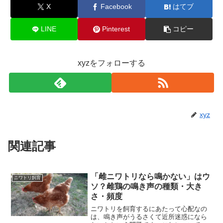
X
Facebook
はてブ
LINE
Pinterest
コピー
xyzをフォローする
xyz
関連記事
「雌ニワトリなら鳴かない」はウ
ニワトリ飼育
ソ？雌鶏の鳴き声の種類・大き
さ・頻度
ニワトリを飼育するにあたって心配なの
は、鳴き声がうるさくて近所迷惑になら