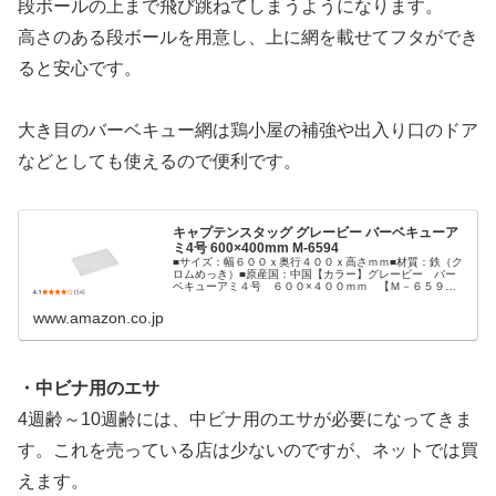
段ボールの上まで飛び跳ねてしまうようになります。
高さのある段ボールを用意し、上に網を載せてフタができ
ると安心です。
大き目のバーベキュー網は鶏小屋の補強や出入り口のドア
などとしても使えるので便利です。
キャプテンスタッグ グレービー バーベキューア
ミ4号 600×400mm M-6594
■サイズ：幅６００ｘ奥行４００ｘ高さｍｍ■材質：鉄（ク
ロムめっき）■原産国：中国【カラー】グレービー バー
ベキューアミ４号 ６００×４００ｍｍ 【Ｍ－６５９
４】'
www.amazon.co.jp
・中ビナ用のエサ
4週齢～10週齢には、中ビナ用のエサが必要になってきま
す。これを売っている店は少ないのですが、ネットでは買
えます。