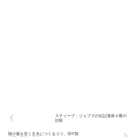
スティーブ・ジョブズの伝記漫画４冊の
比較
鶏小屋を安く丈夫につくるコツ、DIY鶏