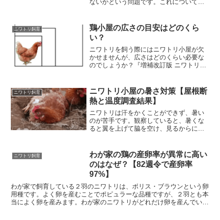
ないかという問題です。これについては
非常に微妙な問題なので、飼育経験を踏
まえ、答えられる限り詳しく説明したい
と思います。雌ニワトリはどんなときに
鶏小屋の広さの目安はどのくら
ニワトリ飼育
鳴くかまず、鶏といえば早...
い？
ニワトリを飼う際にはニワトリ小屋が欠
かせませんが、広さはどのくらい必要な
のでしょうか？『増補改訂版 ニワトリと
暮らす』(Amazonリンク) という本による
と、自由に歩き回るために必要なニワト
リ小屋の広さの目安は、畳 1 畳に 5 羽ま
ニワトリ小屋の暑さ対策【屋根断
ニワトリ飼育
でと...
熱と温度調査結果】
ニワトリは汗をかくことができず、暑い
のが苦手です。観察していると、暑くな
ると翼を上げて脇を空け、見るからに暑
そうにしています。口も開いたままにな
り、水を飲む頻度も高まります。そんな
ニワトリがこれから本格的な夏を迎える
わが家の鶏の産卵率が異常に高い
ニワトリ飼育
前に、改善点を探るため、...
のはなぜ？【82週令で産卵率
97%】
わが家で飼育している２羽のニワトリは、ボリス・ブラウンという卵
用種です。よく卵を産むことでポピュラーな品種ですが、２羽とも本
当によく卵を産みます。わが家のニワトリがどれだけ卵を産んでいる
のか、それが一般的なのかどうかを検討したいと思います。...