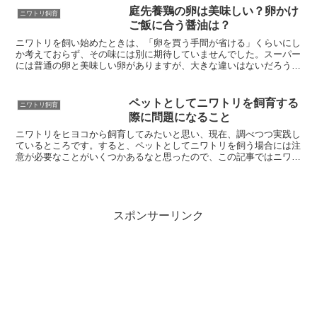
庭先養鶏の卵は美味しい？卵かけ
ニワトリ飼育
ご飯に合う醤油は？
ニワトリを飼い始めたときは、「卵を買う手間が省ける」くらいにし
か考えておらず、その味には別に期待していませんでした。スーパー
には普通の卵と美味しい卵がありますが、大きな違いはないだろう、
と。しかし庭先養鶏の卵を実際に食べてみて驚いたのは、と...
ペットとしてニワトリを飼育する
ニワトリ飼育
際に問題になること
ニワトリをヒヨコから飼育してみたいと思い、現在、調べつつ実践し
ているところです。すると、ペットとしてニワトリを飼う場合には注
意が必要なことがいくつかあるなと思ったので、この記事ではニワト
リ飼育の課題について共有したいと思います。これから飼い...
スポンサーリンク