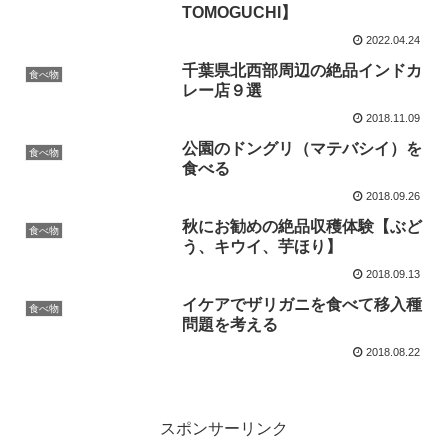
TOMOGUCHI】
2022.04.24
千葉県北西部周辺の絶品インドカ
食べ物
レー店９選
2018.11.09
公園のドングリ（マテバシイ）を
食べ物
食べる
2018.09.26
秋にお勧めの絶品収穫体験【ぶど
食べ物
う、キウイ、芋ほり】
2018.09.13
イケアでザリガニを食べて移入種
食べ物
問題を考える
2018.08.22
スポンサーリンク