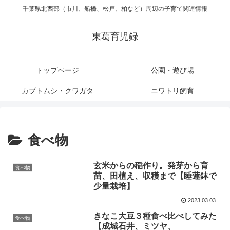
千葉県北西部（市川、船橋、松戸、柏など）周辺の子育て関連情報
東葛育児録
トップページ
公園・遊び場
カブトムシ・クワガタ
ニワトリ飼育
食べ物
玄米からの稲作り。発芽から育
食べ物
苗、田植え、収穫まで【睡蓮鉢で
少量栽培】
2023.03.03
きなこ大豆３種食べ比べしてみた
食べ物
【成城石井、ミツヤ、