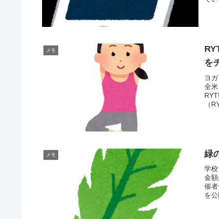
R
メモ
を
ヨガ
全米
RY
（RY
緑
メモ
学校
金額
催者
を公