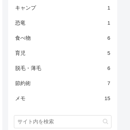
キャンプ
1
恐竜
1
食べ物
6
育児
5
脱毛・薄毛
6
節約術
7
メモ
15