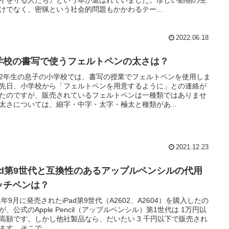
けでなく、密猟という社会的問題もかかわるテー...
2022.06.18
学校の書写で使うフェルトペンの太さは？
2年生の息子の小学校では、書写の授業でフェルトペンを使用しま
先日、小学校から「フェルトペンを用意するように」との連絡が
たのですが、販売されているフェルトペンは一種類ではありませ
太さについては、細字・中字・太字・極太と種類があ...
2021.12.23
Pad第9世代と互換性のあるアップルペンシルの代用
ッチペンは？
21年9月に発売されたiPad第9世代（A2602、A2604）を購入したの
が、公式のApple Pencil（アップルペンシル）第1世代は 1万円以
高額です。しかし他社製品なら、だいたい 3 千円以下で販売され
ます。そこで...