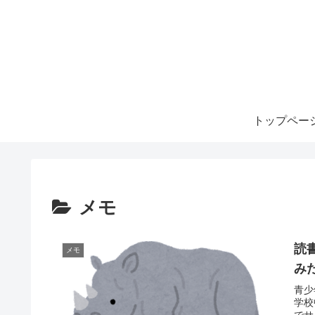
トップペー
メモ
読
メモ
み
青少
学校
でサ