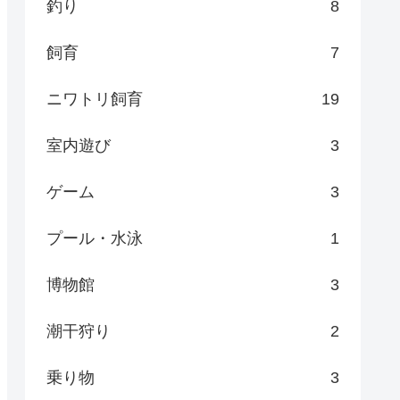
釣り
8
飼育
7
ニワトリ飼育
19
室内遊び
3
ゲーム
3
プール・水泳
1
博物館
3
潮干狩り
2
乗り物
3