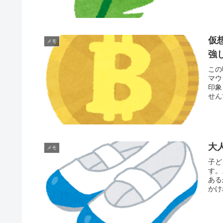
仮
メモ
強
この
マウ
印象
せん
大
メモ
子ど
す。
ある
かけ