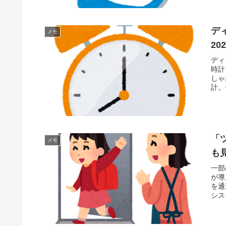
デ
メモ
20
ディ
時計
しゃ
計。
「
メモ
も
一部
が導
を通
シス