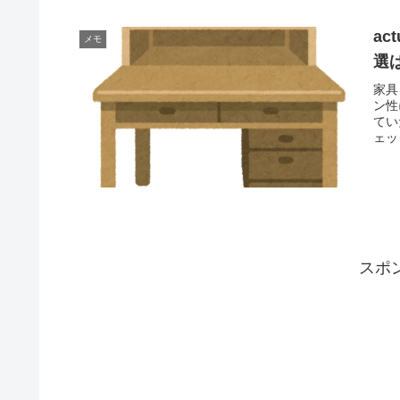
a
メモ
選
家具
ン性
てい
ェック
スポ