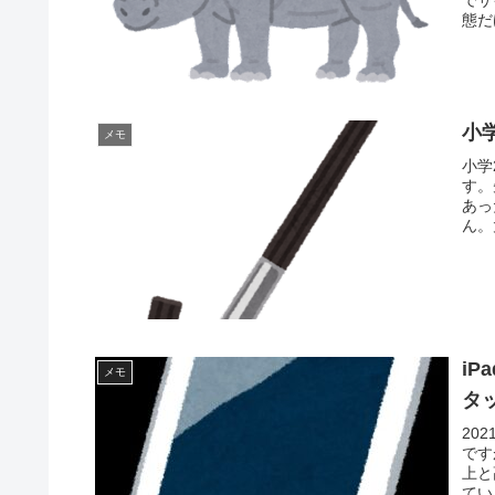
態だ
小
メモ
小学
す。
あっ
ん。
i
メモ
タ
20
です
上と
てい