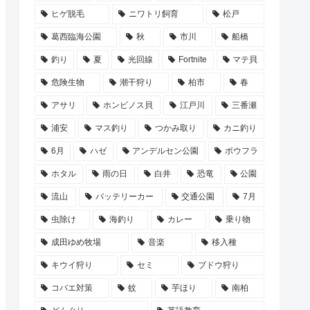
ヒゲ脱毛
ニワトリ飼育
松戸
葛西臨海公園
秋
市川
船橋
釣り
夏
光回線
Fortnite
マテ貝
危険生物
潮干狩り
柏市
春
アサリ
ホンビノス貝
江戸川
三番瀬
浦安
マス釣り
つかみ取り
カニ釣り
6月
ハゼ
アンデルセン公園
ボウフラ
ホタル
雨の日
白井
恐竜
公園
流山
バッテリーカー
交通公園
7月
虫除け
海釣り
カレー
乗り物
成田ゆめ牧場
音楽
移入種
キウイ狩り
セミ
ブドウ狩り
コバエ対策
蚊
芋ほり
南柏