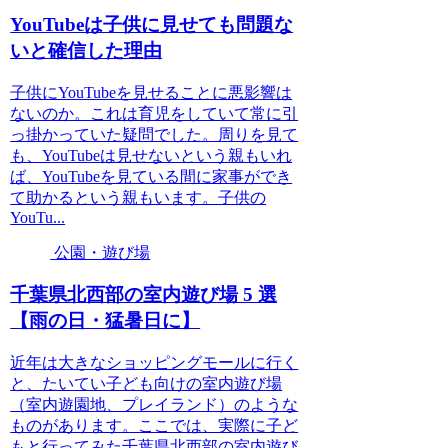
YouTubeは子供に見せても問題な
いと確信した理由
子供にYouTubeを見せることに悪影響は
ないのか。これは育児をしていて常に引
っ掛かっていた疑問でした。周りを見て
も、YouTubeは見せないという親もいれ
ば、YouTubeを見ている間に家事ができ
て助かるという親もいます。子供の
YouTu...
公園・遊び場
千葉県北西部の室内遊び場 5 選
【雨の日・猛暑日に】
近年は大きなショッピングモールに行く
と、たいてい子ども向けの室内遊び場
（室内遊園地、プレイランド）のような
ものがあります。ここでは、実際に子ど
もと行ってみた千葉県北西部の室内遊び