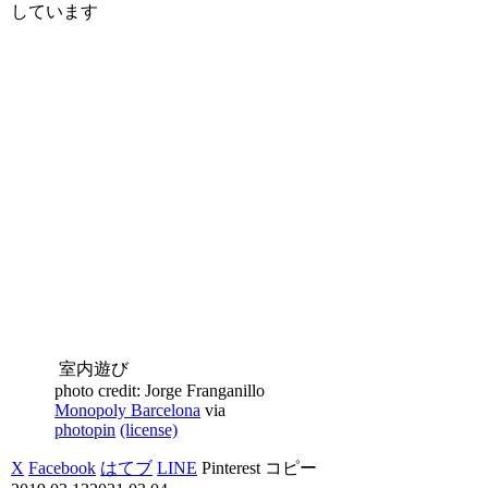
しています
室内遊び
photo credit: Jorge Franganillo
Monopoly Barcelona
via
photopin
(license)
X
Facebook
はてブ
LINE
Pinterest
コピー