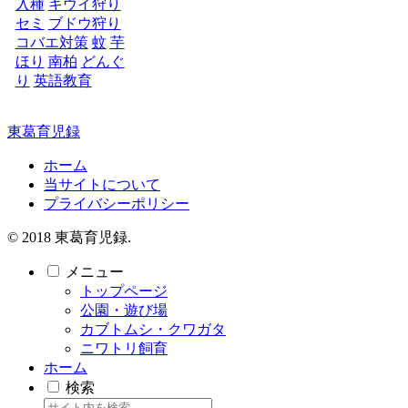
入種
キウイ狩り
セミ
ブドウ狩り
コバエ対策
蚊
芋
ほり
南柏
どんぐ
り
英語教育
東葛育児録
ホーム
当サイトについて
プライバシーポリシー
© 2018 東葛育児録.
メニュー
トップページ
公園・遊び場
カブトムシ・クワガタ
ニワトリ飼育
ホーム
検索