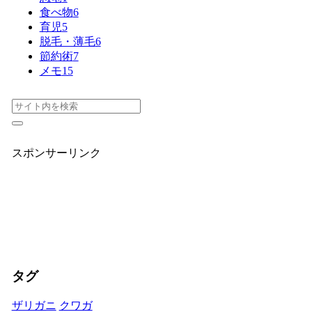
食べ物
6
育児
5
脱毛・薄毛
6
節約術
7
メモ
15
スポンサーリンク
タグ
ザリガニ
クワガ