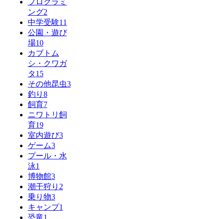
プログラミ
ング
2
中学受験
11
公園・遊び
場
10
カブトム
シ・クワガ
タ
15
その他昆虫
3
釣り
8
飼育
7
ニワトリ飼
育
19
室内遊び
3
ゲーム
3
プール・水
泳
1
博物館
3
潮干狩り
2
乗り物
3
キャンプ
1
恐竜
1