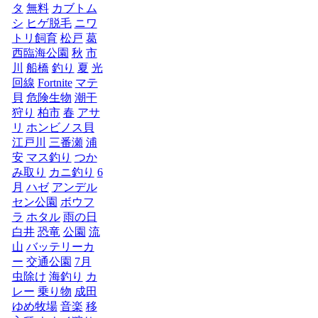
タ
無料
カブトム
シ
ヒゲ脱毛
ニワ
トリ飼育
松戸
葛
西臨海公園
秋
市
川
船橋
釣り
夏
光
回線
Fortnite
マテ
貝
危険生物
潮干
狩り
柏市
春
アサ
リ
ホンビノス貝
江戸川
三番瀬
浦
安
マス釣り
つか
み取り
カニ釣り
6
月
ハゼ
アンデル
セン公園
ボウフ
ラ
ホタル
雨の日
白井
恐竜
公園
流
山
バッテリーカ
ー
交通公園
7月
虫除け
海釣り
カ
レー
乗り物
成田
ゆめ牧場
音楽
移