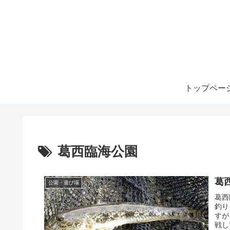
トップペー
葛西臨海公園
葛
公園・遊び場
葛西
釣り
すが
戦し