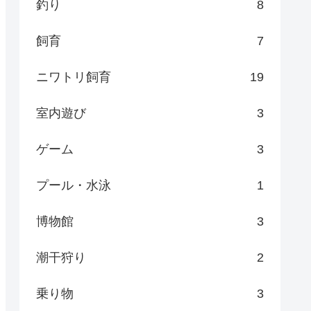
釣り
8
飼育
7
ニワトリ飼育
19
室内遊び
3
ゲーム
3
プール・水泳
1
博物館
3
潮干狩り
2
乗り物
3