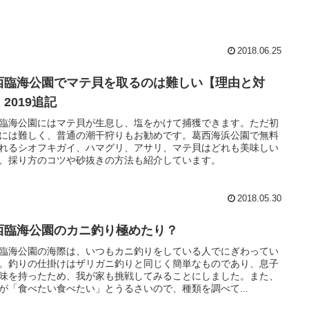
2018.06.25
西臨海公園でマテ貝を取るのは難しい【理由と対
2019追記
臨海公園にはマテ貝が生息し、塩をかけて捕獲できます。ただ初
には難しく、普通の潮干狩りもお勧めです。葛西海浜公園で無料
れるシオフキガイ、ハマグリ、アサリ、マテ貝はどれも美味しい
、採り方のコツや砂抜きの方法も紹介しています。
2018.05.30
西臨海公園のカニ釣り極めたり？
臨海公園の海際は、いつもカニ釣りをしている人でにぎわってい
。釣りの仕掛けはザリガニ釣りと同じく簡単なものであり、息子
味を持ったため、我が家も挑戦してみることにしました。また、
が「食べたい食べたい」とうるさいので、種類を調べて...