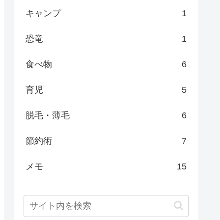
キャンプ
1
恐竜
1
食べ物
6
育児
5
脱毛・薄毛
6
節約術
7
メモ
15