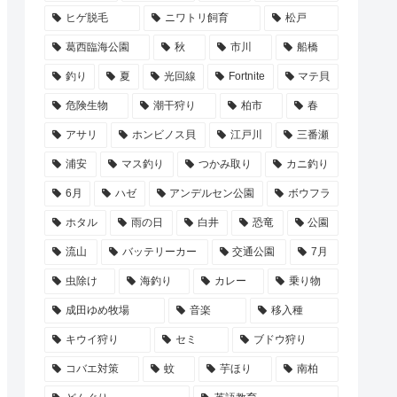
ヒゲ脱毛
ニワトリ飼育
松戸
葛西臨海公園
秋
市川
船橋
釣り
夏
光回線
Fortnite
マテ貝
危険生物
潮干狩り
柏市
春
アサリ
ホンビノス貝
江戸川
三番瀬
浦安
マス釣り
つかみ取り
カニ釣り
6月
ハゼ
アンデルセン公園
ボウフラ
ホタル
雨の日
白井
恐竜
公園
流山
バッテリーカー
交通公園
7月
虫除け
海釣り
カレー
乗り物
成田ゆめ牧場
音楽
移入種
キウイ狩り
セミ
ブドウ狩り
コバエ対策
蚊
芋ほり
南柏