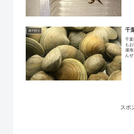
千
潮干狩り
千葉
もお
瀬海
んぜ
スポ