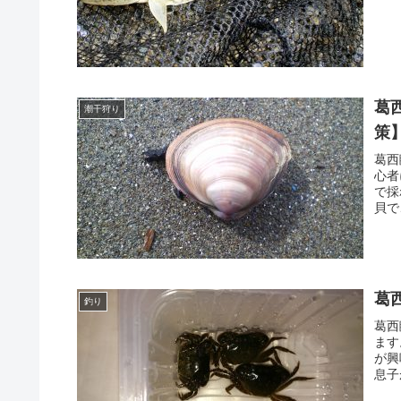
葛
潮干狩り
策】
葛西
心者
で採
貝で
葛
釣り
葛西
ます
が興
息子