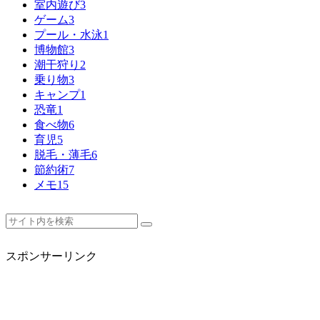
室内遊び
3
ゲーム
3
プール・水泳
1
博物館
3
潮干狩り
2
乗り物
3
キャンプ
1
恐竜
1
食べ物
6
育児
5
脱毛・薄毛
6
節約術
7
メモ
15
スポンサーリンク