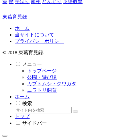
策
蚊
芋ほり
南柏
どんぐり
英語教育
東葛育児録
ホーム
当サイトについて
プライバシーポリシー
© 2018 東葛育児録.
メニュー
トップページ
公園・遊び場
カブトムシ・クワガタ
ニワトリ飼育
ホーム
検索
トップ
サイドバー