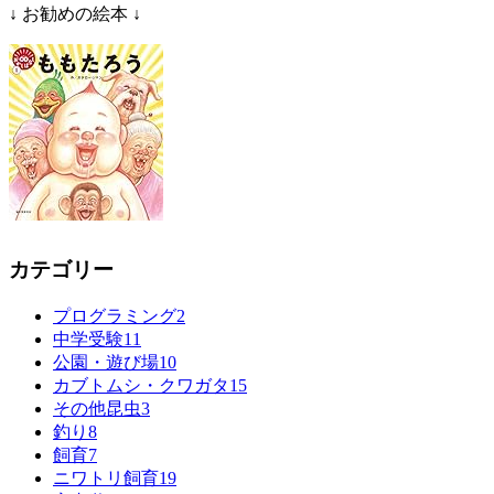
↓ お勧めの絵本 ↓
カテゴリー
プログラミング
2
中学受験
11
公園・遊び場
10
カブトムシ・クワガタ
15
その他昆虫
3
釣り
8
飼育
7
ニワトリ飼育
19