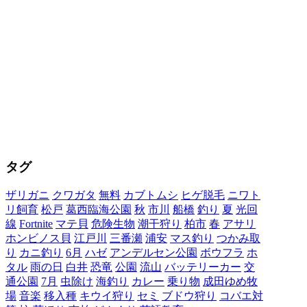
タグ
ザリガニ
クワガタ
無料
カブトムシ
ヒゲ脱毛
ニワト
リ飼育
松戸
葛西臨海公園
秋
市川
船橋
釣り
夏
光回
線
Fortnite
マテ貝
危険生物
潮干狩り
柏市
春
アサリ
ホンビノス貝
江戸川
三番瀬
浦安
マス釣り
つかみ取
り
カニ釣り
6月
ハゼ
アンデルセン公園
ボウフラ
ホ
タル
雨の日
白井
恐竜
公園
流山
バッテリーカー
交
通公園
7月
虫除け
海釣り
カレー
乗り物
成田ゆめ牧
場
音楽
移入種
キウイ狩り
セミ
ブドウ狩り
コバエ対