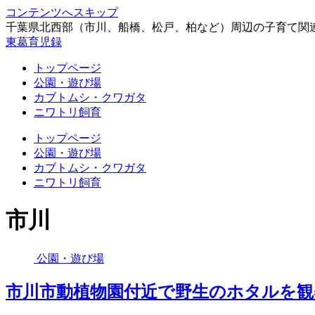
コンテンツへスキップ
千葉県北西部（市川、船橋、松戸、柏など）周辺の子育て関
東葛育児録
トップページ
公園・遊び場
カブトムシ・クワガタ
ニワトリ飼育
トップページ
公園・遊び場
カブトムシ・クワガタ
ニワトリ飼育
市川
公園・遊び場
市川市動植物園付近で野生のホタルを観察