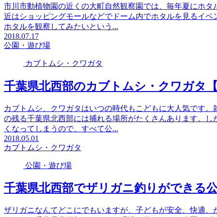
市川市動植物園の近くの大町自然観察園では、毎年夏にホタ
近はショッピングモールなどでドーム内でホタルを見るイベ
ホタルを観察してみたいという...
2018.07.17
公園・遊び場
カブトムシ・クワガタ
千葉県北西部のカブトムシ・クワガタ
カブトムシ、クワガタはいつの時代もこどもに大人気です。
の残る千葉県北西部には捕れる場所がたくさんあります。し
くなってしまうので、すべて公...
2018.05.01
カブトムシ・クワガタ
公園・遊び場
千葉県北西部でザリガニ釣りができる
ザリガニなんてどこにでもいますが、子どもが安全、快適、