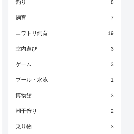
釣り
8
飼育
7
ニワトリ飼育
19
室内遊び
3
ゲーム
3
プール・水泳
1
博物館
3
潮干狩り
2
乗り物
3