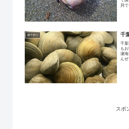
貝で
千
潮干狩り
千葉
もお
瀬海
んぜ
スポ