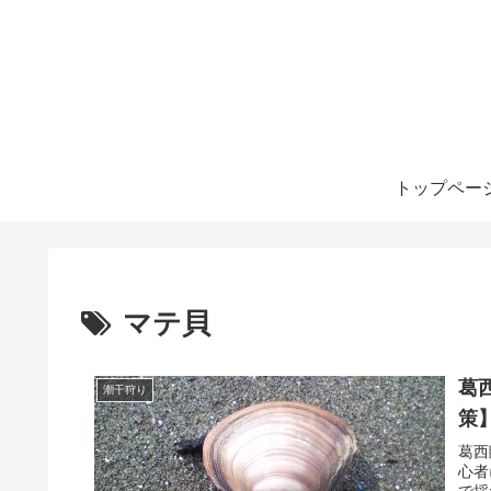
トップペー
マテ貝
葛
潮干狩り
策】
葛西
心者
で採