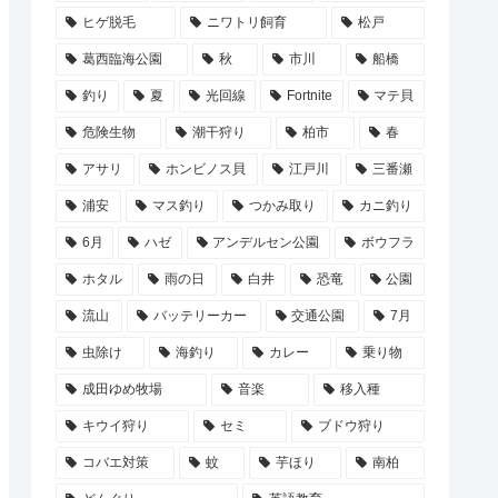
ヒゲ脱毛
ニワトリ飼育
松戸
葛西臨海公園
秋
市川
船橋
釣り
夏
光回線
Fortnite
マテ貝
危険生物
潮干狩り
柏市
春
アサリ
ホンビノス貝
江戸川
三番瀬
浦安
マス釣り
つかみ取り
カニ釣り
6月
ハゼ
アンデルセン公園
ボウフラ
ホタル
雨の日
白井
恐竜
公園
流山
バッテリーカー
交通公園
7月
虫除け
海釣り
カレー
乗り物
成田ゆめ牧場
音楽
移入種
キウイ狩り
セミ
ブドウ狩り
コバエ対策
蚊
芋ほり
南柏