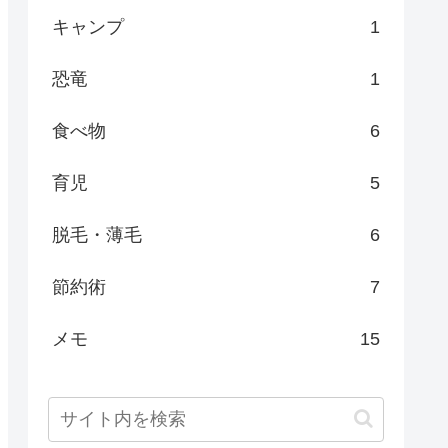
キャンプ
1
恐竜
1
食べ物
6
育児
5
脱毛・薄毛
6
節約術
7
メモ
15