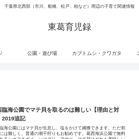
千葉県北西部（市川、船橋、松戸、柏など）周辺の子育て関連情報
東葛育児録
ジ
公園・遊び場
カブトムシ・クワガタ
西臨海公園でマテ貝を取るのは難しい【理由と対
2019追記
臨海公園にはマテ貝が生息し、塩をかけて捕獲できます。ただ初
には難しく、普通の潮干狩りもお勧めです。葛西海浜公園で無料
れるシオフキガイ、ハマグリ、アサリ、マテ貝はどれも美味しい