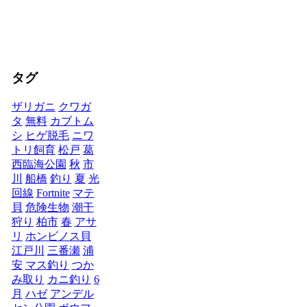
タグ
ザリガニ
クワガ
タ
無料
カブトム
シ
ヒゲ脱毛
ニワ
トリ飼育
松戸
葛
西臨海公園
秋
市
川
船橋
釣り
夏
光
回線
Fortnite
マテ
貝
危険生物
潮干
狩り
柏市
春
アサ
リ
ホンビノス貝
江戸川
三番瀬
浦
安
マス釣り
つか
み取り
カニ釣り
6
月
ハゼ
アンデル