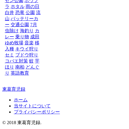
セン公園
ボウフ
ラ
ホタル
雨の日
白井
恐竜
公園
流
山
バッテリーカ
ー
交通公園
7月
虫除け
海釣り
カ
レー
乗り物
成田
ゆめ牧場
音楽
移
入種
キウイ狩り
セミ
ブドウ狩り
コバエ対策
蚊
芋
ほり
南柏
どんぐ
り
英語教育
東葛育児録
ホーム
当サイトについて
プライバシーポリシー
© 2018 東葛育児録.