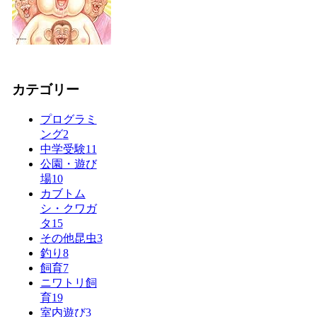
カテゴリー
プログラミ
ング
2
中学受験
11
公園・遊び
場
10
カブトム
シ・クワガ
タ
15
その他昆虫
3
釣り
8
飼育
7
ニワトリ飼
育
19
室内遊び
3