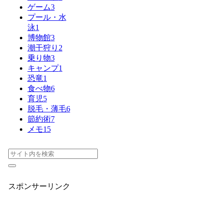
ゲーム
3
プール・水
泳
1
博物館
3
潮干狩り
2
乗り物
3
キャンプ
1
恐竜
1
食べ物
6
育児
5
脱毛・薄毛
6
節約術
7
メモ
15
スポンサーリンク