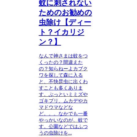
蚊に刺されない
ためのお勧めの
虫除け【ディー
ト？イカリジ
ン？】
なんで神さまは蚊をつ
くったの？間違えた
の？知らねーよカブク
ワを探して森に入る
と、不快昆虫に出くわ
すことも多くありま
す。ぶっといミミズや
ゴキブリ、ムカデやカ
マドウマなどな
ど。。。なかでも一番
やっかいなのが、蚊で
す。公園などではふつ
うの虫除けを...