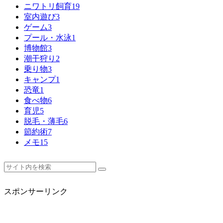
ニワトリ飼育
19
室内遊び
3
ゲーム
3
プール・水泳
1
博物館
3
潮干狩り
2
乗り物
3
キャンプ
1
恐竜
1
食べ物
6
育児
5
脱毛・薄毛
6
節約術
7
メモ
15
スポンサーリンク