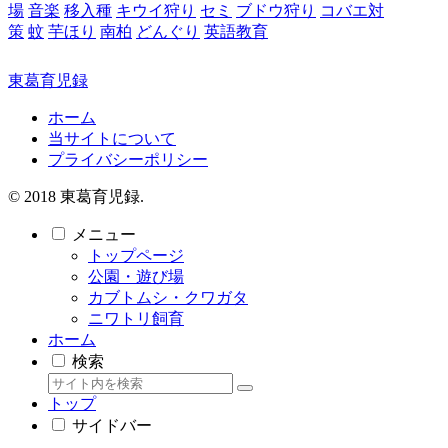
場
音楽
移入種
キウイ狩り
セミ
ブドウ狩り
コバエ対
策
蚊
芋ほり
南柏
どんぐり
英語教育
東葛育児録
ホーム
当サイトについて
プライバシーポリシー
© 2018 東葛育児録.
メニュー
トップページ
公園・遊び場
カブトムシ・クワガタ
ニワトリ飼育
ホーム
検索
トップ
サイドバー