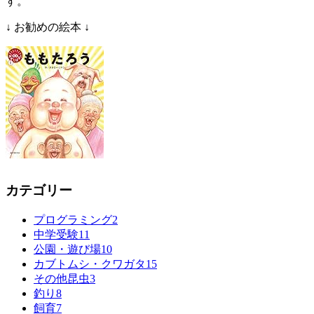
す。
↓ お勧めの絵本 ↓
カテゴリー
プログラミング
2
中学受験
11
公園・遊び場
10
カブトムシ・クワガタ
15
その他昆虫
3
釣り
8
飼育
7