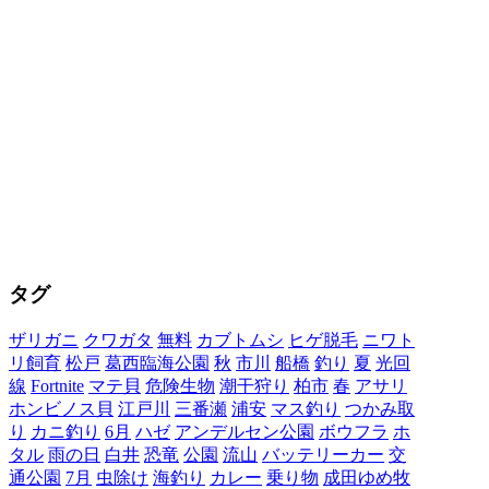
タグ
ザリガニ
クワガタ
無料
カブトムシ
ヒゲ脱毛
ニワト
リ飼育
松戸
葛西臨海公園
秋
市川
船橋
釣り
夏
光回
線
Fortnite
マテ貝
危険生物
潮干狩り
柏市
春
アサリ
ホンビノス貝
江戸川
三番瀬
浦安
マス釣り
つかみ取
り
カニ釣り
6月
ハゼ
アンデルセン公園
ボウフラ
ホ
タル
雨の日
白井
恐竜
公園
流山
バッテリーカー
交
通公園
7月
虫除け
海釣り
カレー
乗り物
成田ゆめ牧