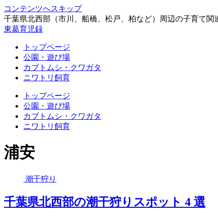
コンテンツへスキップ
千葉県北西部（市川、船橋、松戸、柏など）周辺の子育て関
東葛育児録
トップページ
公園・遊び場
カブトムシ・クワガタ
ニワトリ飼育
トップページ
公園・遊び場
カブトムシ・クワガタ
ニワトリ飼育
浦安
潮干狩り
千葉県北西部の潮干狩りスポット 4 選