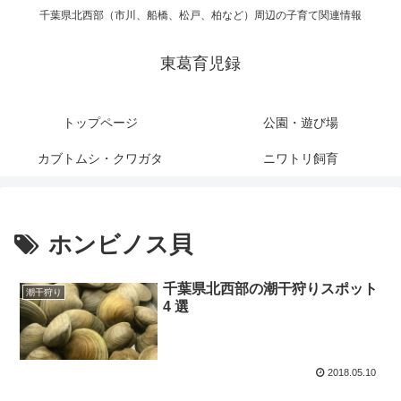
千葉県北西部（市川、船橋、松戸、柏など）周辺の子育て関連情報
東葛育児録
トップページ
公園・遊び場
カブトムシ・クワガタ
ニワトリ飼育
ホンビノス貝
千葉県北西部の潮干狩りスポット
潮干狩り
4 選
2018.05.10