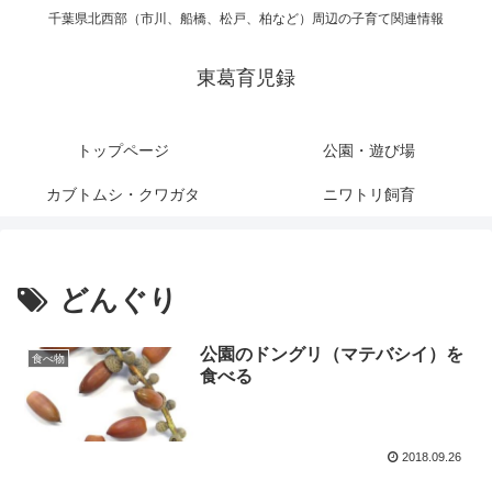
千葉県北西部（市川、船橋、松戸、柏など）周辺の子育て関連情報
東葛育児録
トップページ
公園・遊び場
カブトムシ・クワガタ
ニワトリ飼育
どんぐり
公園のドングリ（マテバシイ）を
食べ物
食べる
2018.09.26