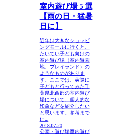
室内遊び場 5 選
【雨の日・猛暑
日に】
近年は大きなショッピ
ングモールに行くと、
たいてい子ども向けの
室内遊び場（室内遊園
地、プレイランド）の
ようなものがありま
す。ここでは、実際に
子どもと行ってみた千
葉県北西部の室内遊び
場について、個人的な
印象などを紹介したい
と思います。参考まで
に...
2018.07.20
公園・遊び場
室内遊び