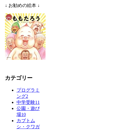
↓ お勧めの絵本 ↓
カテゴリー
プログラミ
ング
2
中学受験
11
公園・遊び
場
10
カブトム
シ・クワガ