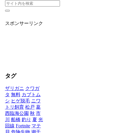
スポンサーリンク
タグ
ザリガニ
クワガ
タ
無料
カブトム
シ
ヒゲ脱毛
ニワ
トリ飼育
松戸
葛
西臨海公園
秋
市
川
船橋
釣り
夏
光
回線
Fortnite
マテ
貝
危険生物
潮干