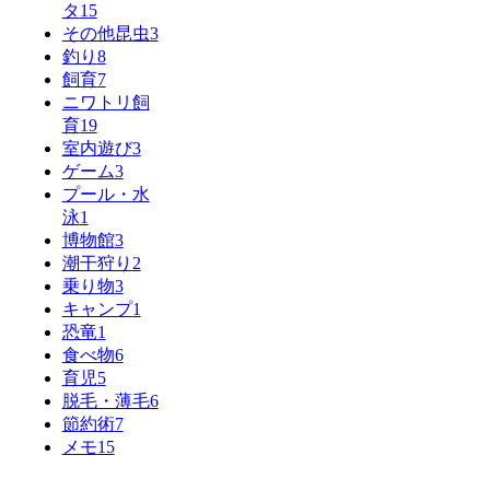
タ
15
その他昆虫
3
釣り
8
飼育
7
ニワトリ飼
育
19
室内遊び
3
ゲーム
3
プール・水
泳
1
博物館
3
潮干狩り
2
乗り物
3
キャンプ
1
恐竜
1
食べ物
6
育児
5
脱毛・薄毛
6
節約術
7
メモ
15