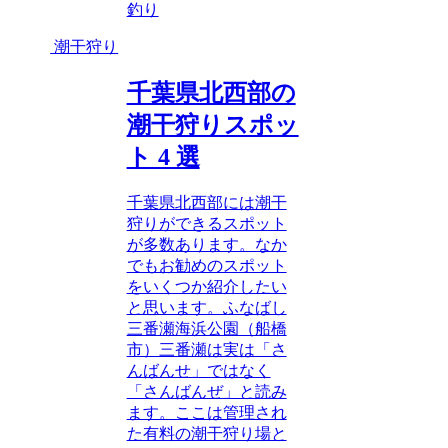
釣り
潮干狩り
千葉県北西部の
潮干狩りスポッ
ト 4 選
千葉県北西部には潮干
狩りができるスポット
が多数あります。なか
でもお勧めのスポット
をいくつか紹介したい
と思います。ふなばし
三番瀬海浜公園（船橋
市）三番瀬は実は「さ
んばんせ」ではなく
「さんばんぜ」と読み
ます。ここは管理され
た有料の潮干狩り場と