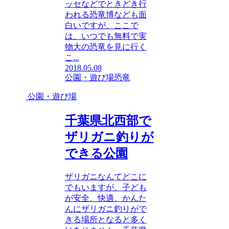
ッセなどでときどき行
われる恐竜博なども面
白いですが、ここで
は、いつでも無料で実
物大の恐竜を見に行く
こ...
2018.05.08
公園・遊び場
恐竜
公園・遊び場
千葉県北西部で
ザリガニ釣りが
できる公園
ザリガニなんてどこに
でもいますが、子ども
が安全、快適、かんた
んにザリガニ釣りがで
きる場所となると多く