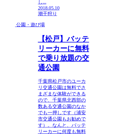
し...
2018.05.10
潮干狩り
公園・遊び場
【松戸】バッテ
リーカーに無料
で乗り放題の交
通公園
千葉県松戸市のユーカ
リ交通公園は無料でさ
まざまな体験ができる
ので、千葉県北西部の
数ある交通公園のなか
でも一押しです（浦安
市交通公園もお勧めで
す）。なんと、バッテ
リーカーに何度も無料