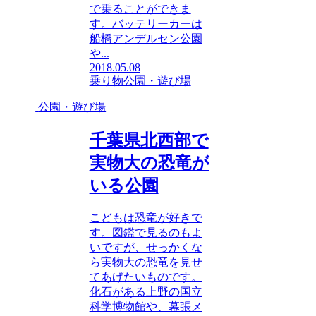
で乗ることができま
す。バッテリーカーは
船橋アンデルセン公園
や...
2018.05.08
乗り物
公園・遊び場
公園・遊び場
千葉県北西部で
実物大の恐竜が
いる公園
こどもは恐竜が好きで
す。図鑑で見るのもよ
いですが、せっかくな
ら実物大の恐竜を見せ
てあげたいものです。
化石がある上野の国立
科学博物館や、幕張メ