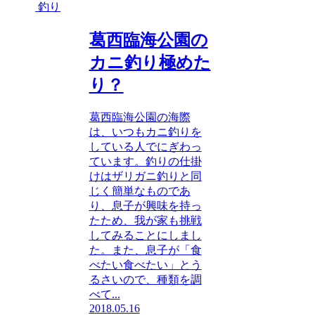
釣り
葛西臨海公園の
カニ釣り極めた
り？
葛西臨海公園の海際
は、いつもカニ釣りを
している人でにぎわっ
ています。釣りの仕掛
けはザリガニ釣りと同
じく簡単なものであ
り、息子が興味を持っ
たため、我が家も挑戦
してみることにしまし
た。また、息子が「食
べたい食べたい」とう
るさいので、種類を調
べて...
2018.05.16