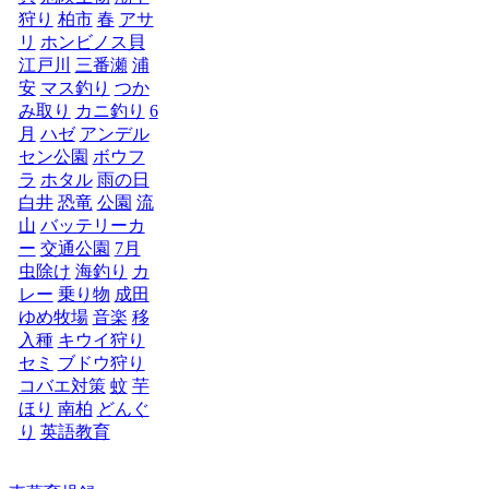
狩り
柏市
春
アサ
リ
ホンビノス貝
江戸川
三番瀬
浦
安
マス釣り
つか
み取り
カニ釣り
6
月
ハゼ
アンデル
セン公園
ボウフ
ラ
ホタル
雨の日
白井
恐竜
公園
流
山
バッテリーカ
ー
交通公園
7月
虫除け
海釣り
カ
レー
乗り物
成田
ゆめ牧場
音楽
移
入種
キウイ狩り
セミ
ブドウ狩り
コバエ対策
蚊
芋
ほり
南柏
どんぐ
り
英語教育