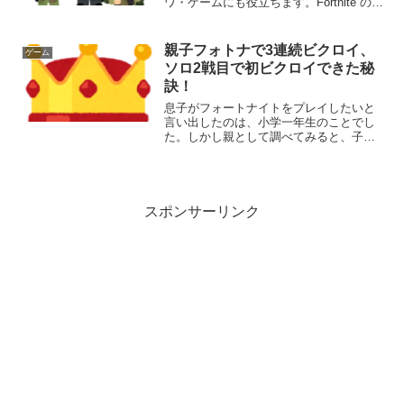
ワ・ゲームにも役立ちます。Fortnite のた
めに孫子の兵法を学ぶと、後のビジネス
や人生にも役立てることができます。こ
こでは、孫子の兵法がフォートナイトに
親子フォトナで3連続ビクロイ、
ゲーム
どう役立つかを...
ソロ2戦目で初ビクロイできた秘
訣！
息子がフォートナイトをプレイしたいと
言い出したのは、小学一年生のことでし
た。しかし親として調べてみると、子供
の Fortnite 関連のトラブルは多々あると
のこと。そこでひとまず、「フレンド登
録とボイスチャットはオフにして一人で
遊ぶ」という...
スポンサーリンク