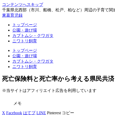
コンテンツへスキップ
千葉県北西部（市川、船橋、松戸、柏など）周辺の子育て関
東葛育児録
トップページ
公園・遊び場
カブトムシ・クワガタ
ニワトリ飼育
トップページ
公園・遊び場
カブトムシ・クワガタ
ニワトリ飼育
死亡保険料と死亡率から考える県民共済
※当サイトはアフィリエイト広告を利用しています
メモ
X
Facebook
はてブ
LINE
Pinterest
コピー